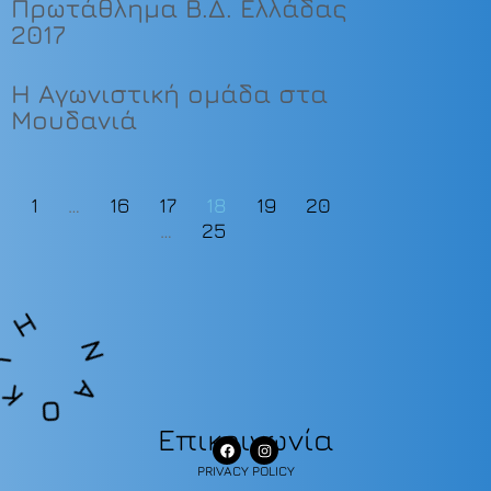
Πρωτάθλημα Β.Δ. Ελλάδας
2017
Η Αγωνιστική ομάδα στα
Μουδανιά
1
…
16
17
18
19
20
…
25
H
N
A
O
K
T
Επικοινωνία
PRIVACY POLICY